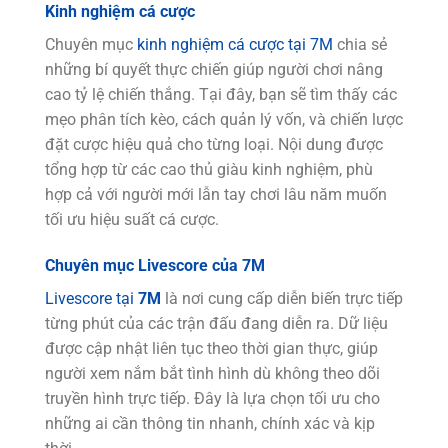
Kinh nghiệm cá cược
Chuyên mục
kinh nghiệm cá cược tại 7M
chia sẻ
những bí quyết thực chiến giúp người chơi nâng
cao tỷ lệ chiến thắng. Tại đây, bạn sẽ tìm thấy các
mẹo phân tích kèo, cách quản lý vốn, và chiến lược
đặt cược hiệu quả cho từng loại. Nội dung được
tổng hợp từ các cao thủ giàu kinh nghiệm, phù
hợp cả với người mới lẫn tay chơi lâu năm muốn
tối ưu hiệu suất cá cược.
Chuyên mục Livescore của 7M
Livescore tại
7M
là nơi cung cấp diễn biến trực tiếp
từng phút của các trận đấu đang diễn ra. Dữ liệu
được cập nhật liên tục theo thời gian thực, giúp
người xem nắm bắt tình hình dù không theo dõi
truyền hình trực tiếp. Đây là lựa chọn tối ưu cho
những ai cần thông tin nhanh, chính xác và kịp