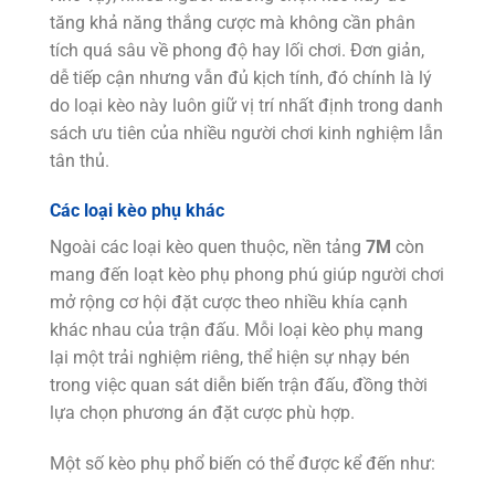
tăng khả năng thắng cược mà không cần phân
tích quá sâu về phong độ hay lối chơi. Đơn giản,
dễ tiếp cận nhưng vẫn đủ kịch tính, đó chính là lý
do loại kèo này luôn giữ vị trí nhất định trong danh
sách ưu tiên của nhiều người chơi kinh nghiệm lẫn
tân thủ.
Các loại kèo phụ khác
Ngoài các loại kèo quen thuộc, nền tảng
7M
còn
mang đến loạt kèo phụ phong phú giúp người chơi
mở rộng cơ hội đặt cược theo nhiều khía cạnh
khác nhau của trận đấu. Mỗi loại kèo phụ mang
lại một trải nghiệm riêng, thể hiện sự nhạy bén
trong việc quan sát diễn biến trận đấu, đồng thời
lựa chọn phương án đặt cược phù hợp.
Một số kèo phụ phổ biến có thể được kể đến như: