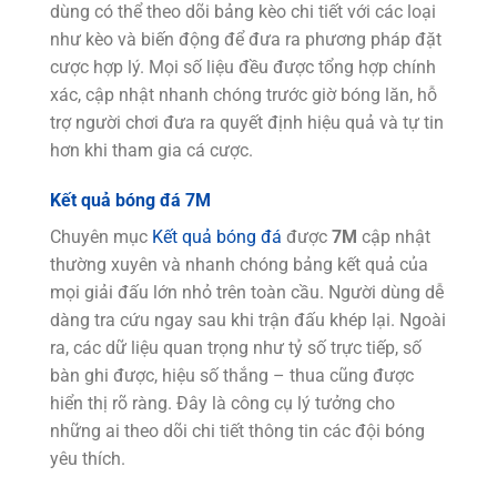
dùng có thể theo dõi bảng kèo chi tiết với các loại
như kèo và biến động để đưa ra phương pháp đặt
cược hợp lý. Mọi số liệu đều được tổng hợp chính
xác, cập nhật nhanh chóng trước giờ bóng lăn, hỗ
trợ người chơi đưa ra quyết định hiệu quả và tự tin
hơn khi tham gia cá cược.
Kết quả bóng đá 7M
Chuyên mục
Kết quả bóng đá
được
7M
cập nhật
thường xuyên và nhanh chóng bảng kết quả của
mọi giải đấu lớn nhỏ trên toàn cầu. Người dùng dễ
dàng tra cứu ngay sau khi trận đấu khép lại. Ngoài
ra, các dữ liệu quan trọng như tỷ số trực tiếp, số
bàn ghi được, hiệu số thắng – thua cũng được
hiển thị rõ ràng. Đây là công cụ lý tưởng cho
những ai theo dõi chi tiết thông tin các đội bóng
yêu thích.