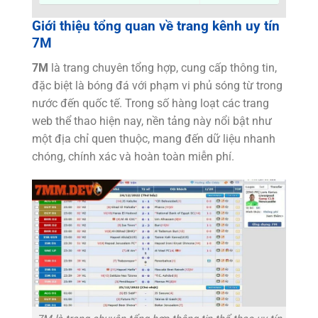
Giới thiệu tổng quan về trang kênh uy tín
7M
7M
là trang chuyên tổng hợp, cung cấp thông tin,
đặc biệt là bóng đá với phạm vi phủ sóng từ trong
nước đến quốc tế. Trong số hàng loạt các trang
web thể thao hiện nay, nền tảng này nổi bật như
một địa chỉ quen thuộc, mang đến dữ liệu nhanh
chóng, chính xác và hoàn toàn miễn phí.