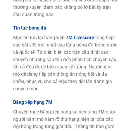
thường xuyên, đảm bảo không bỏ lỡ bất kỳ trận
cầu quan trọng nào.
Tin tức bóng đá
Mục tin tức tại trang web
7M Livescore
tổng hợp
các bài viết mới nhất của làng bóng đá trong nước
và quốc tế. Từ diễn biến các trận cầu đỉnh cao,
chuyển nhượng cầu thủ đến phân tích chuyên sâu,
tất cả đều được biên soạn kỹ lưỡng. Người hâm
mộ dễ dàng tiếp cận thông tin nóng hổi và đa
chiều, phục vụ cho cả việc theo dõi lẫn đánh giá
chuyên môn.
Bảng xếp hạng 7M
Chuyên mục Bảng xếp hạng tại nền tảng
7M
giúp
người hâm mộ nắm rõ thứ hạng hiện tại của các
đội bóng trong từng giải đấu. Thông tin bao gồm