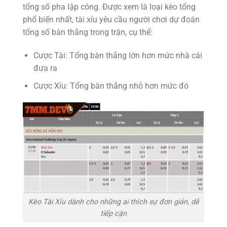
tổng số pha lập công. Được xem là loại kèo tổng
phổ biến nhất, tài xỉu yêu cầu người chơi dự đoán
tổng số bàn thắng trong trận, cụ thể:
Cược Tài: Tổng bàn thắng lớn hơn mức nhà cái
đưa ra
Cược Xỉu: Tổng bàn thắng nhỏ hơn mức đó
Kèo Tài Xỉu dành cho những ai thích sự đơn giản, dễ
tiếp cận