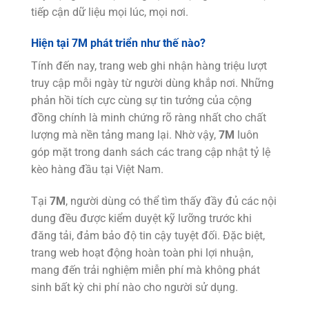
tiếp cận dữ liệu mọi lúc, mọi nơi.
Hiện tại 7M phát triển như thế nào?
Tính đến nay, trang web ghi nhận hàng triệu lượt
truy cập mỗi ngày từ người dùng khắp nơi. Những
phản hồi tích cực cùng sự tin tưởng của cộng
đồng chính là minh chứng rõ ràng nhất cho chất
lượng mà nền tảng mang lại. Nhờ vậy,
7M
luôn
góp mặt trong danh sách các trang cập nhật tỷ lệ
kèo hàng đầu tại Việt Nam.
Tại
7M
, người dùng có thể tìm thấy đầy đủ các nội
dung đều được kiểm duyệt kỹ lưỡng trước khi
đăng tải, đảm bảo độ tin cậy tuyệt đối. Đặc biệt,
trang web hoạt động hoàn toàn phi lợi nhuận,
mang đến trải nghiệm miễn phí mà không phát
sinh bất kỳ chi phí nào cho người sử dụng.