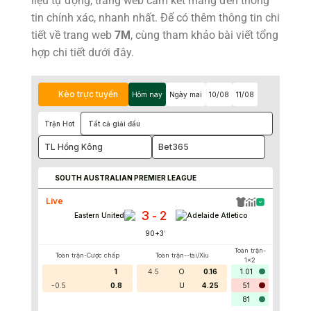
liệu tự động, trang web cam kết mang đến thông
tin chính xác, nhanh nhất. Để có thêm thông tin chi
tiết về trang web
7M
, cùng tham khảo bài viết tổng
hợp chi tiết dưới đây.
Kèo trực tuyến
Hôm nay
Ngày mai
10/08
11/08
Trận Hot
Tất cả giải đấu
TL Hồng Kông
Bet365
SOUTH AUSTRALIAN PREMIER LEAGUE
Live
3
2
-
Eastern United
Adelaide Atletico
90+3
'
Toàn trận-
Toàn trận-Cược chấp
Toàn trận--tài/Xỉu
1x2
1
4.5
O
0.16
1.01
-0.5
0.8
U
4.25
51
81