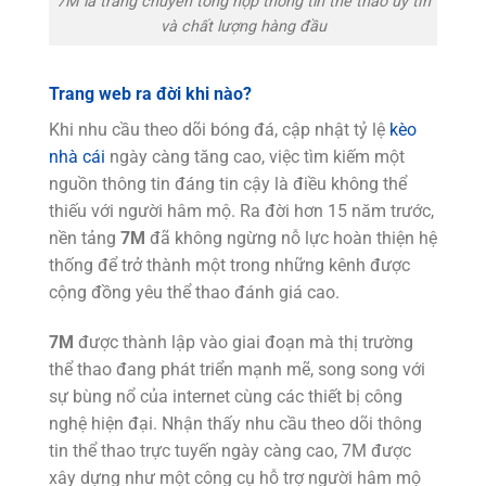
7M là trang chuyên tổng hợp thông tin thể thao uy tín
và chất lượng hàng đầu
Trang web ra đời khi nào?
Khi nhu cầu theo dõi bóng đá, cập nhật tỷ lệ
kèo
nhà cái
ngày càng tăng cao, việc tìm kiếm một
nguồn thông tin đáng tin cậy là điều không thể
thiếu với người hâm mộ. Ra đời hơn 15 năm trước,
nền tảng
7M
đã không ngừng nỗ lực hoàn thiện hệ
thống để trở thành một trong những kênh được
cộng đồng yêu thể thao đánh giá cao.
7M
được thành lập vào giai đoạn mà thị trường
thể thao đang phát triển mạnh mẽ, song song với
sự bùng nổ của internet cùng các thiết bị công
nghệ hiện đại. Nhận thấy nhu cầu theo dõi thông
tin thể thao trực tuyến ngày càng cao, 7M được
xây dựng như một công cụ hỗ trợ người hâm mộ