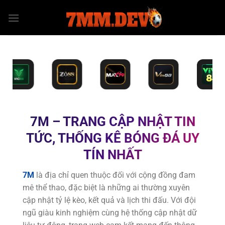
Bỏ
qua
nội
dung
7M – TRANG CẬP NHẬT TIN
TỨC, THỐNG KÊ BÓNG ĐÁ UY
TÍN NHẤT
7M
là địa chỉ quen thuộc đối với cộng đồng đam
mê thể thao, đặc biệt là những ai thường xuyên
cập nhật tỷ lệ kèo, kết quả và lịch thi đấu. Với đội
ngũ giàu kinh nghiệm cùng hệ thống cập nhật dữ