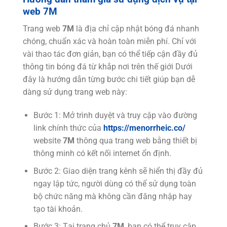
web 7M
Trang web
7M
là địa chỉ cập nhật bóng đá nhanh
chóng, chuẩn xác và hoàn toàn miễn phí. Chỉ với
vài thao tác đơn giản, bạn có thể tiếp cận đầy đủ
thông tin bóng đá từ khắp nơi trên thế giới Dưới
đây là hướng dẫn từng bước chi tiết giúp bạn dễ
dàng sử dụng trang web này:
Bước 1: Mở trình duyệt và truy cập vào đường
link chính thức của
https://menorrheic.co/
website
7M
thông qua trang web bằng thiết bị
thông minh có kết nối internet ổn định.
Bước 2: Giao diện trang kênh sẽ hiển thị đầy đủ
ngay lập tức, người dùng có thể sử dụng toàn
bộ chức năng mà không cần đăng nhập hay
tạo tài khoản.
Bước 3: Tại trang chủ
7M
, bạn có thể truy cập