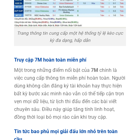
Trang thông tin cung cấp một hệ thống tỷ lệ kèo cực
kỳ đa dạng, hấp dẫn
Truy cập 7M hoàn toàn miễn phí
Một trong những điểm nổi bật của
7M
chính là
việc cung cấp thông tin miễn phí hoàn toàn. Người
dùng không cần đăng ký tài khoản hay thực hiện
bất kỳ bước xác minh nào vẫn có thể tiếp cận trọn
vẹn mọi dữ liệu, từ lịch thi đấu đến các bài viết
chuyên sâu. Điều này giúp tăng tính linh hoạt,
đồng thời loại bỏ mọi rào cản khi truy cập.
Tin tức bao phủ mọi giải đấu lớn nhỏ trên toàn
cầu