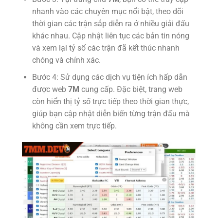
nhanh vào các chuyên mục nổi bật, theo dõi
thời gian các trận sắp diễn ra ở nhiều giải đấu
khác nhau. Cập nhật liên tục các bản tin nóng
và xem lại tỷ số các trận đã kết thúc nhanh
chóng và chính xác.
Bước 4: Sử dụng các dịch vụ tiện ích hấp dẫn
được web
7M
cung cấp. Đặc biệt, trang web
còn hiển thị tỷ số trực tiếp theo thời gian thực,
giúp bạn cập nhật diễn biến từng trận đấu mà
không cần xem trực tiếp.