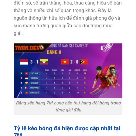
điểm số, số trận thắng, hòa, thua cùng hiệu số bàn
thắng và nhiều chỉ số quan trọng khác. Đây là
nguồn thông tin hữu ích để đánh giá phong độ và
sức mạnh tương quan giữa các đội trong mùa
giải.
Bảng xếp hạng 7M cung cấp thứ hạng đội bóng trong
từng giải đấu
Tỷ lệ kèo bóng đá hiện được cập nhật tại
7M