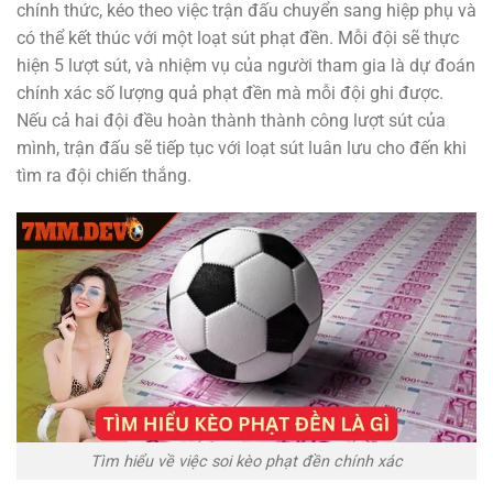
chính thức, kéo theo việc trận đấu chuyển sang hiệp phụ và
có thể kết thúc với một loạt sút phạt đền. Mỗi đội sẽ thực
hiện 5 lượt sút, và nhiệm vụ của người tham gia là dự đoán
chính xác số lượng quả phạt đền mà mỗi đội ghi được.
Nếu cả hai đội đều hoàn thành thành công lượt sút của
mình, trận đấu sẽ tiếp tục với loạt sút luân lưu cho đến khi
tìm ra đội chiến thắng.
Tìm hiểu về việc soi kèo phạt đền chính xác