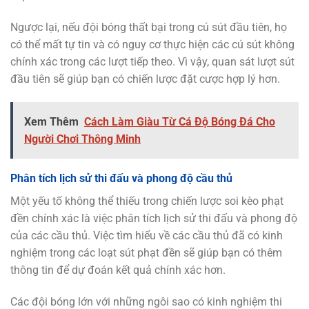
Ngược lại, nếu đội bóng thất bại trong cú sút đầu tiên, họ
có thể mất tự tin và có nguy cơ thực hiện các cú sút không
chính xác trong các lượt tiếp theo. Vì vậy, quan sát lượt sút
đầu tiên sẽ giúp bạn có chiến lược đặt cược hợp lý hơn.
Xem Thêm
Cách Làm Giàu Từ Cá Độ Bóng Đá Cho
Người Chơi Thông Minh
Phân tích lịch sử thi đấu và phong độ cầu thủ
Một yếu tố không thể thiếu trong chiến lược soi kèo phạt
đền chính xác là việc phân tích lịch sử thi đấu và phong độ
của các cầu thủ. Việc tìm hiểu về các cầu thủ đã có kinh
nghiệm trong các loạt sút phạt đền sẽ giúp bạn có thêm
thông tin để dự đoán kết quả chính xác hơn.
Các đội bóng lớn với những ngôi sao có kinh nghiệm thi