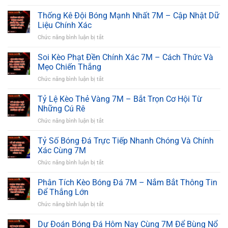
Billboard
Rik88:
Thống Kê Đội Bóng Mạnh Nhất 7M – Cập Nhật Dữ
Hiện
Liệu Chính Xác
diện
Chức năng bình luận bị tắt
ở
thật
Thống
sự
Kê
Soi Kèo Phạt Đền Chính Xác 7M – Cách Thức Và
hay
Đội
chiến
Mẹo Chiến Thắng
Bóng
lược
Chức năng bình luận bị tắt
ở
Mạnh
dựng
Soi
Nhất
hình
Kèo
Tỷ Lệ Kèo Thẻ Vàng 7M – Bắt Trọn Cơ Hội Từ
7M
tinh
Phạt
–
Những Cú Rê
vi?
Đền
Cập
Chức năng bình luận bị tắt
ở
Chính
Nhật
Tỷ
Xác
Dữ
Lệ
Tỷ Số Bóng Đá Trực Tiếp Nhanh Chóng Và Chính
7M
Liệu
Kèo
–
Xác Cùng 7M
Chính
Thẻ
Cách
Xác
Chức năng bình luận bị tắt
ở
Vàng
Thức
Tỷ
7M
Và
Số
Phân Tích Kèo Bóng Đá 7M – Nắm Bắt Thông Tin
–
Mẹo
Bóng
Bắt
Để Thắng Lớn
Chiến
Đá
Trọn
Thắng
Chức năng bình luận bị tắt
ở
Trực
Cơ
Phân
Tiếp
Hội
Tích
Dự Đoán Bóng Đá Hôm Nay Cùng 7M Để Bùng Nổ
Nhanh
Từ