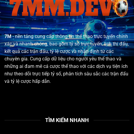
Bỏ
Qua
Để
Thắng
Lớn
7M
- nền tảng cung cấp thông tin thể thao trực tuyến chính
xác và nhanh chóng, bao gồm tỷ số trực tuyến, lịch thi đấu,
kết quả các trận đấu, tỷ lệ cược và nhận định từ các
chuyên gia. Cung cấp dữ liệu cho người yêu thể thao và
những ai đam mê cá cược thể thao với các dịch vụ tiện ích
như theo dõi trực tiếp tỷ số, phân tích sâu sắc các trận đấu
và tỷ lệ cược hấp dẫn.
TÌM KIẾM NHANH