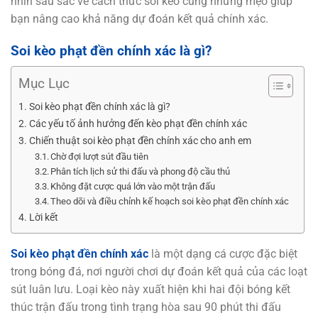
nhìn sâu sắc về cách thức soi kèo cùng những mẹo giúp
bạn nâng cao khả năng dự đoán kết quả chính xác.
Soi kèo phạt đền chính xác là gì?
Mục Lục
Soi kèo phạt đền chính xác là gì?
Các yếu tố ảnh hưởng đến kèo phạt đền chính xác
Chiến thuật soi kèo phạt đền chính xác cho anh em
Chờ đợi lượt sút đầu tiên
Phân tích lịch sử thi đấu và phong độ cầu thủ
Không đặt cược quá lớn vào một trận đấu
Theo dõi và điều chỉnh kế hoạch soi kèo phạt đền chính xác
Lời kết
Soi kèo phạt đền chính xác
là một dạng cá cược đặc biệt
trong bóng đá, nơi người chơi dự đoán kết quả của các loạt
sút luân lưu. Loại kèo này xuất hiện khi hai đội bóng kết
thúc trận đấu trong tình trạng hòa sau 90 phút thi đấu