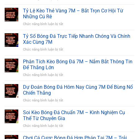
dựng
Soi
Nhất
hình
Kèo
Tỷ Lệ Kèo Thẻ Vàng 7M – Bắt Trọn Cơ Hội Từ
7M
tinh
Phạt
–
Những Cú Rê
vi?
Đền
Cập
Chức năng bình luận bị tắt
ở
Chính
Nhật
Tỷ
Xác
Dữ
Lệ
Tỷ Số Bóng Đá Trực Tiếp Nhanh Chóng Và Chính
7M
Liệu
Kèo
–
Xác Cùng 7M
Chính
Thẻ
Cách
Xác
Chức năng bình luận bị tắt
ở
Vàng
Thức
Tỷ
7M
Và
Số
Phân Tích Kèo Bóng Đá 7M – Nắm Bắt Thông Tin
–
Mẹo
Bóng
Bắt
Để Thắng Lớn
Chiến
Đá
Trọn
Thắng
Chức năng bình luận bị tắt
ở
Trực
Cơ
Phân
Tiếp
Hội
Tích
Dự Đoán Bóng Đá Hôm Nay Cùng 7M Để Bùng Nổ
Nhanh
Từ
Kèo
Chóng
Chiến Thắng
Những
Bóng
Và
Cú
Chức năng bình luận bị tắt
ở
Đá
Chính
Rê
Dự
7M
Xác
Đoán
Soi Kèo Bóng Đá Chuẩn 7M – Kinh Nghiệm Cụ
–
Cùng
Bóng
Nắm
Thể Từ Chuyên Gia
7M
Đá
Bắt
Chức năng bình luận bị tắt
ở
Hôm
Thông
Soi
Nay
Tin
Kèo
Chơi Cá Cược Bóng Đá Hợp Pháp Tại 7M – Trải
Cùng
Để