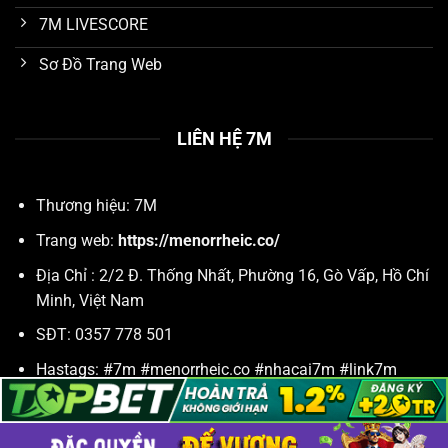
7M LIVESCORE
Sơ Đồ Trang Web
LIÊN HỆ 7M
Thương hiệu: 7M
Trang web:
https://menorrheic.co/
Địa Chỉ : 2/2 Đ. Thống Nhất, Phường 16, Gò Vấp, Hồ Chí
Minh, Việt Nam
SĐT:
0357 778 501
Hastags:
#7m #menorrheic.co #nhacai7m #link7m
#trangchu7m #7mcasino #7mdaga