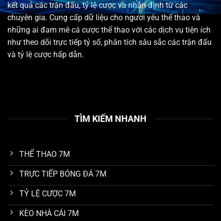
kết quả các trận đấu, tỷ lệ cược và nhận định từ các
chuyên gia. Cung cấp dữ liệu cho người yêu thể thao và
những ai đam mê cá cược thể thao với các dịch vụ tiện ích
như theo dõi trực tiếp tỷ số, phân tích sâu sắc các trận đấu
và tỷ lệ cược hấp dẫn.
TÌM KIẾM NHANH
THỂ THAO 7M
TRỰC TIẾP BÓNG ĐÁ 7M
TỶ LỆ CƯỢC 7M
KÈO NHÀ CÁI 7M