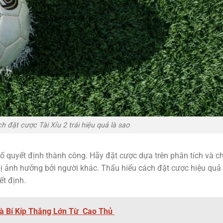
h đặt cược Tài Xỉu 2 trái hiệu quả là sao
tố quyết định thành công. Hãy đặt cược dựa trên phân tích và c
ị ảnh hưởng bởi người khác. Thấu hiểu cách đặt cược hiệu quả 
ết định.
à Bí Kíp Thắng Lớn Từ Cao Thủ