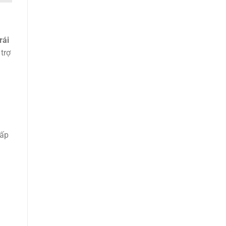
rái
trợ
hấp