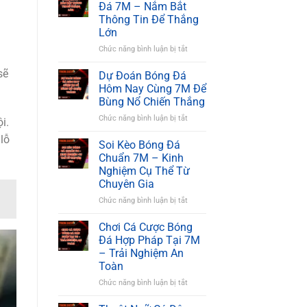
Bóng
Trọn
Đá 7M – Nắm Bắt
Đá
Cơ
Thông Tin Để Thắng
Trực
Hội
Lớn
Tiếp
Từ
Nhanh
Chức năng bình luận bị tắt
Những
ở
Chóng
Cú
Phân
Và
sẽ
Rê
Tích
Dự Đoán Bóng Đá
Chính
Kèo
Hôm Nay Cùng 7M Để
Xác
Bóng
Bùng Nổ Chiến Thắng
Cùng
Đá
Chức năng bình luận bị tắt
7M
ở
7M
i.
Dự
–
lỗ
Đoán
Nắm
Soi Kèo Bóng Đá
Bóng
Bắt
Chuẩn 7M – Kinh
Đá
Thông
Nghiệm Cụ Thể Từ
Hôm
Tin
Chuyên Gia
Nay
Để
Cùng
Chức năng bình luận bị tắt
Thắng
ở
7M
Lớn
Soi
Để
Kèo
Chơi Cá Cược Bóng
Bùng
Bóng
Đá Hợp Pháp Tại 7M
Nổ
Đá
– Trải Nghiệm An
Chiến
Chuẩn
Toàn
Thắng
7M
–
Chức năng bình luận bị tắt
ở
Kinh
Chơi
Nghiệm
Cá