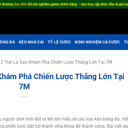
ổi thưởng
Sun.Win
để trải nghiệm game chính hãng – mọi truy cập khác đều là giả mạo
BÓNG ĐÁ
KÈO NHÀ CÁI
TỶ LỆ CƯỢC
KINH NGHIỆM CÁ CƯỢC
T
u 2 Trái Là Sao Khám Phá Chiến Lược Thắng Lớn Tại 7M
o Khám Phá Chiến Lược Thắng Lớn Tại
7M
người chơi mới đặt ra khi tìm hiểu về các loại kèo bóng đá. Hi
 chiến lược đặt trở thành chìa khóa để thành công. Bài viết dư