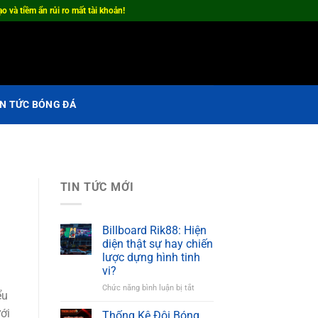
 và tiềm ẩn rủi ro mất tài khoản!
IN TỨC BÓNG ĐÁ
TIN TỨC MỚI
Billboard Rik88: Hiện
diện thật sự hay chiến
lược dựng hình tinh
vi?
Chức năng bình luận bị tắt
ở
ểu
Billboard
ới
Rik88:
Thống Kê Đội Bóng