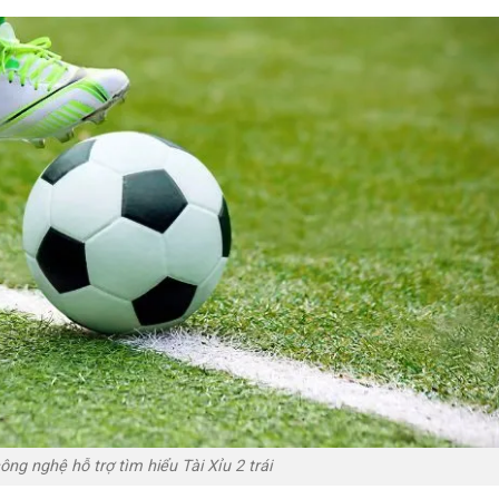
ng nghệ hỗ trợ tìm hiểu Tài Xỉu 2 trái