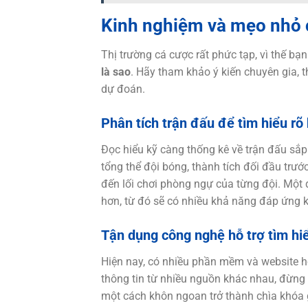
Kinh nghiệm và mẹo nhỏ c
Thị trường cá cược rất phức tạp, vì thế bạ
là sao
. Hãy tham khảo ý kiến chuyên gia, 
dự đoán.
Phân tích trận đấu để tìm hiểu rõ 
Đọc hiểu kỹ càng thống kê về trận đấu sắp
tổng thể đội bóng, thành tích đối đầu trư
đến lối chơi phòng ngự của từng đội. Một
hơn, từ đó sẽ có nhiều khả năng đáp ứng 
Tận dụng công nghệ hỗ trợ tìm h
Hiện nay, có nhiều phần mềm và website hỗ
thông tin từ nhiều nguồn khác nhau, đừng
một cách khôn ngoan trở thành chìa khóa 