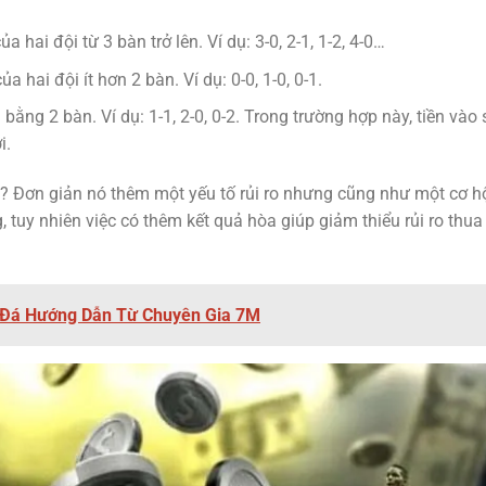
hai đội từ 3 bàn trở lên. Ví dụ: 3-0, 2-1, 1-2, 4-0…
 hai đội ít hơn 2 bàn. Ví dụ: 0-0, 1-0, 0-1.
ằng 2 bàn. Ví dụ: 1-1, 2-0, 0-2. Trong trường hợp này, tiền vào 
i.
? Đơn giản nó thêm một yếu tố rủi ro nhưng cũng như một cơ hộ
 tuy nhiên việc có thêm kết quả hòa giúp giảm thiểu rủi ro thua 
g Đá Hướng Dẫn Từ Chuyên Gia 7M