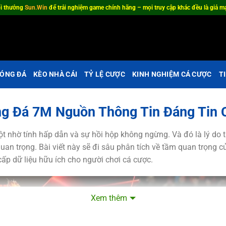
ổi thưởng
Sun.Win
để trải nghiệm game chính hãng – mọi truy cập khác đều là giả mạo
BÓNG ĐÁ
KÈO NHÀ CÁI
TỶ LỆ CƯỢC
KINH NGHIỆM CÁ CƯỢC
T
ng Đá 7M Nguồn Thông Tin Đáng Tin 
ột nhờ tính hấp dẫn và sự hồi hộp không ngừng. Và đó là lý do 
quan trọng. Bài viết này sẽ đi sâu phân tích về tầm quan trọng của
ấp dữ liệu hữu ích cho người chơi cá cược.
Xem thêm