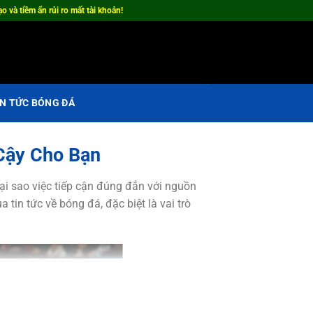
 và tiềm ẩn rủi ro mất tài khoản!
IN TỨC BÓNG ĐÁ
Cậy Cho Bạn
tại sao việc tiếp cận đúng đắn với nguồn
 tin tức về bóng đá, đặc biệt là vai trò