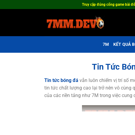
Bỏ
Truy cập đúng cổng game bài đ
qua
nội
dung
7M
KẾT QUẢ 
Tin Tức Bó
Tin tức bóng đá
vẫn luôn chiếm vị trí số m
tin tức chất lượng cao lại trở nên vô cùng 
của các nền tảng như 7M trong việc cung c