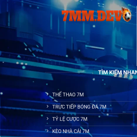
Trong thế giới cá cược tốc độ là yếu tố qu
tỷ lệ cược. Nhà cái trang bị công nghệ hiệ
quan trọng trên sân. Không còn tình trạng
chơi.
TÌM KIẾM NHA
THỂ THAO 7M
TRỰC TIẾP BÓNG ĐÁ 7M
TỶ LỆ CƯỢC 7M
KÈO NHÀ CÁI 7M