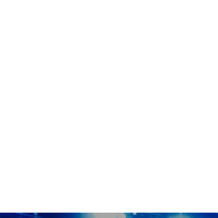
Sự cập nhật liên tục của
tin tức bóng đá
là
những dữ liệu về bóng đá này trở thành mộ
Tại sao chọn 7M làm ngu
Sự lựa chọn một nguồn tin tức thể thao, đặ
thế và kinh nghiệm dày dặn, đáp ứng đượ
Vượt trội về độ chính xác và tốc 