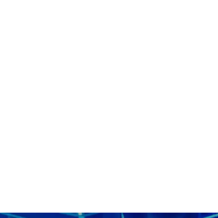
Giới thiệu tin tức bóng đá tại 7M
 yếu tố quan trọng hỗ trợ người chơi đạt được hiệu quả cao tron
t bước đệm quan trọng trong hành trình chinh phục các trận đấ
ồn tin tức về bóng đá?
c biệt là
tin tức bóng đá
, ảnh hưởng trực tiếp đến hiệu quả cá c
c nhiều tiêu chí mà những người đam mê cá độ bóng đá cần tìm
độ cập nhật tin tức bóng đá